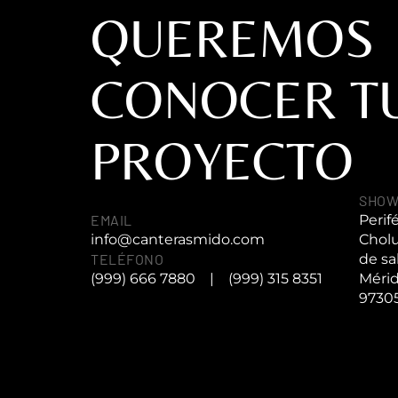
QUEREMOS
CONOCER T
PROYECTO
SHO
EMAIL
Perif
info@canterasmido.com
Cholu
TELÉFONO
de sa
(999) 666 7880
|
(999) 315 8351
Mérid
9730