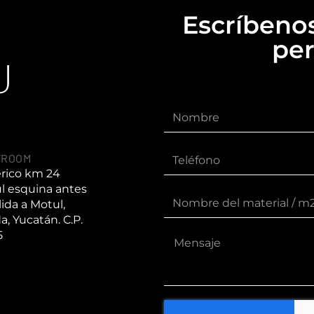
Escríbenos
per
U
WROOM
érico km 24
l esquina antes
lida a Motul,
a, Yucatán. C.P.
5