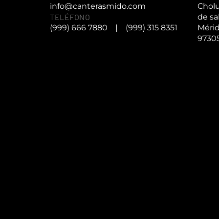
info@canterasmido.com
Cholu
TELÉFONO
de sa
(999) 666 7880
|
(999) 315 8351
Mérid
9730