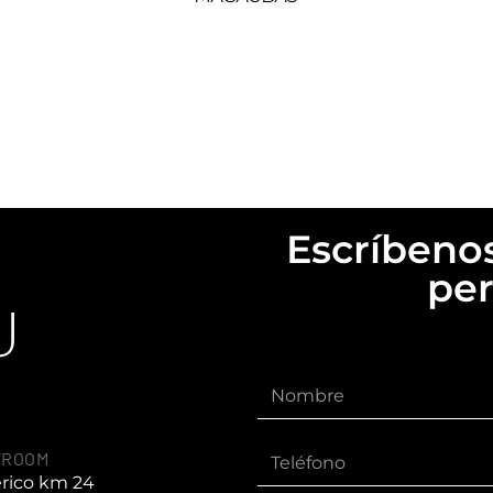
Escríbenos
per
U
WROOM
érico km 24