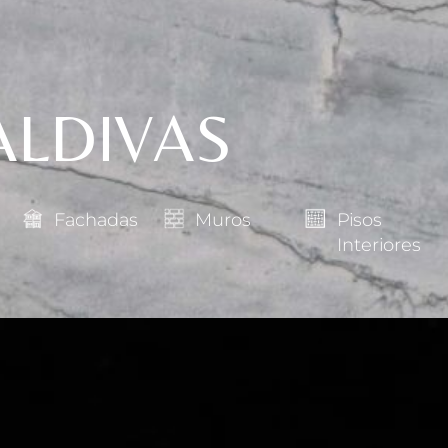
ALDIVAS
Fachadas
Muros
Pisos
Interiores