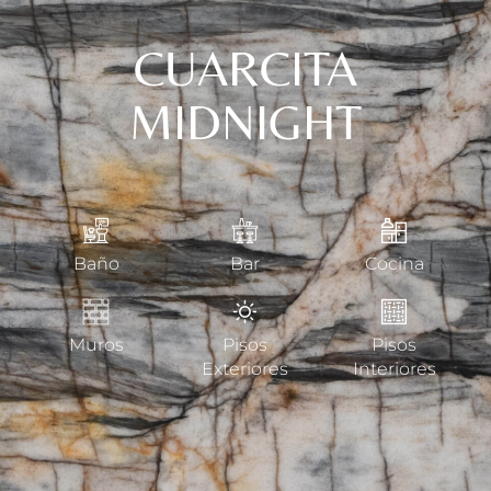
CUARCITA
MIDNIGHT
Baño
Bar
Cocina
Muros
Pisos
Pisos
Exteriores
Interiores