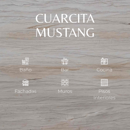
CUARCITA
MUSTANG
Baño
Bar
Cocina
Fachadas
Muros
Pisos
Interiores