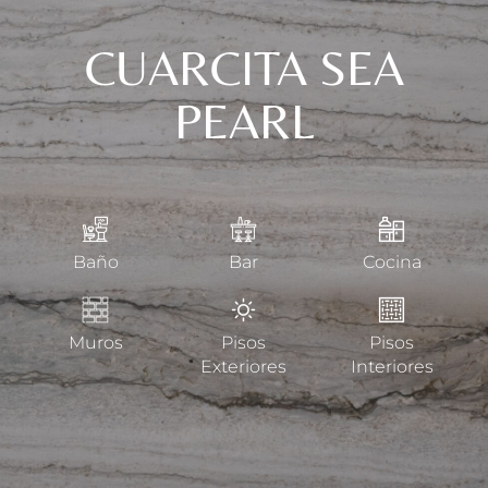
CUARCITA SEA
PEARL
Baño
Bar
Cocina
Muros
Pisos
Pisos
Exteriores
Interiores