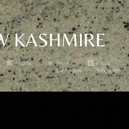
W KASHMIRE
Muros
Pisos
Pisos
Exteriores
Interiores