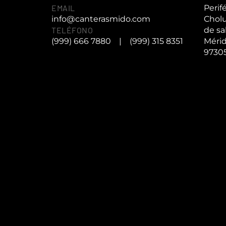
EMAIL
Perif
info@canterasmido.com
Cholu
TELÉFONO
de sa
(999) 666 7880
|
(999) 315 8351
Mérid
9730