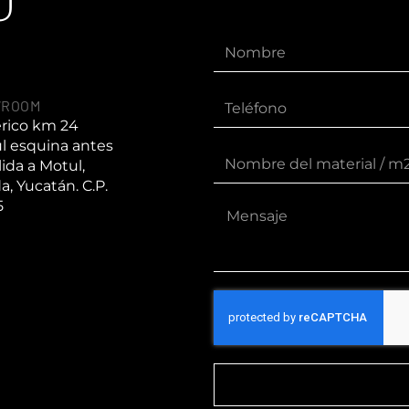
U
WROOM
érico km 24
l esquina antes
lida a Motul,
a, Yucatán. C.P.
5