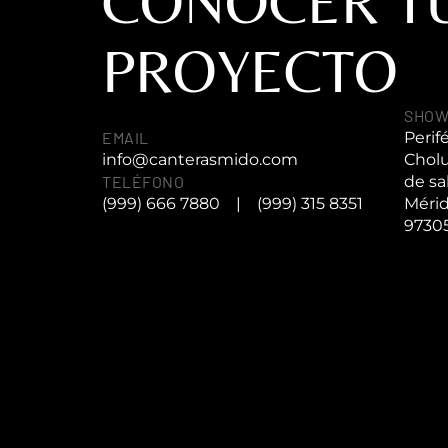
CONOCER T
PROYECTO
SHO
EMAIL
Perif
info@canterasmido.com
Cholu
TELÉFONO
de sa
(999) 666 7880
|
(999) 315 8351
Mérid
9730