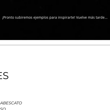
¡Pronto subiremos ejemplos para inspirarte! Vuelve más tarde...
ES
ABESCATO
SO