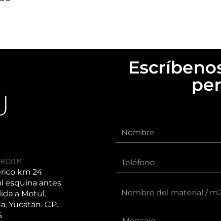
Escríbenos
per
U
WROOM
érico km 24
l esquina antes
lida a Motul,
a, Yucatán. C.P.
5