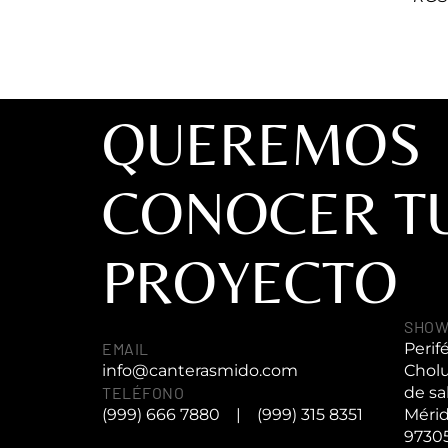
QUEREMOS
CONOCER T
PROYECTO
SHO
EMAIL
Perif
info@canterasmido.com
Cholu
TELÉFONO
de sa
(999) 666 7880
|
(999) 315 8351
Mérid
9730