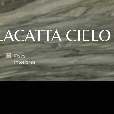
ACATTA CIELO
Pisos
s
Interiores