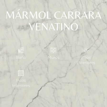
MÁRMOL CARRARA
VENATINO
Baño
Muros
Pisos
Exteriores
Pisos
Interiores