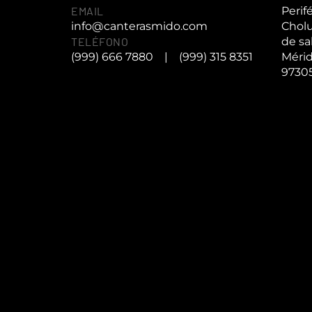
EMAIL
Perif
info@canterasmido.com
Cholu
TELÉFONO
de sa
(999) 666 7880
|
(999) 315 8351
Mérid
9730