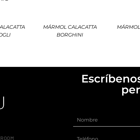
ALACATTA
MÁRMOL CALACATTA
MÁRMOL
OGLI
BORGHINI
Escríbenos
per
U
WROOM