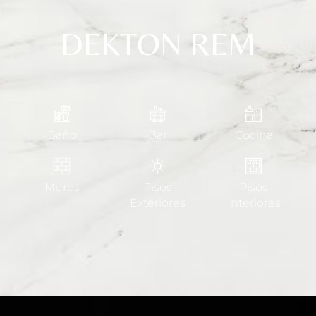
DEKTON REM
Baño
Bar
Cocina
Muros
Pisos
Pisos
Exteriores
Interiores