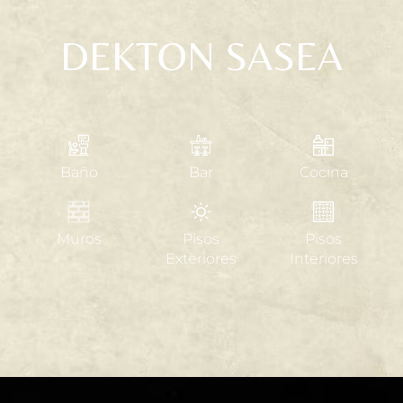
DEKTON SASEA
Baño
Bar
Cocina
Muros
Pisos
Pisos
Exteriores
Interiores