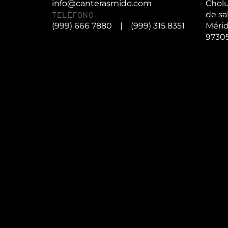
info@canterasmido.com
Cholu
TELÉFONO
de sa
(999) 666 7880
|
(999) 315 8351
Mérid
9730