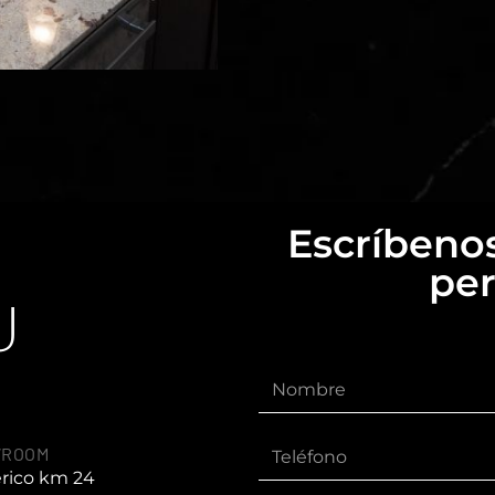
Escríbenos
per
U
WROOM
érico km 24