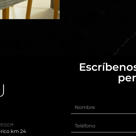
Escríbenos
per
U
WROOM
érico km 24