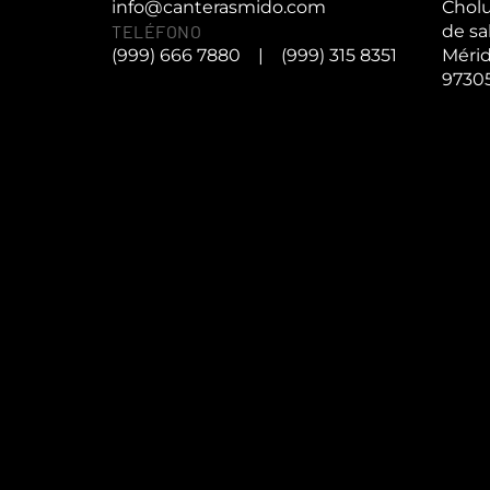
info@canterasmido.com
Cholu
TELÉFONO
de sa
(999) 666 7880
|
(999) 315 8351
Mérid
9730