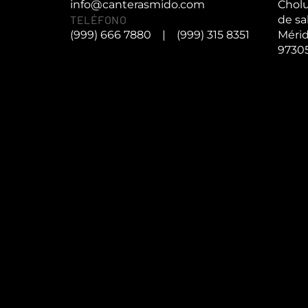
info@canterasmido.com
Cholu
TELÉFONO
de sa
(999) 666 7880
|
(999) 315 8351
Mérid
9730