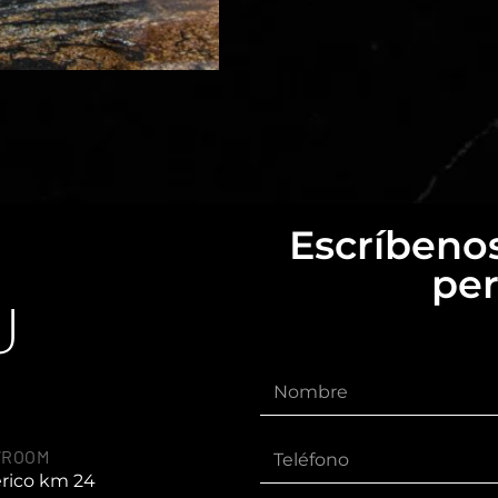
Escríbenos
per
U
WROOM
érico km 24