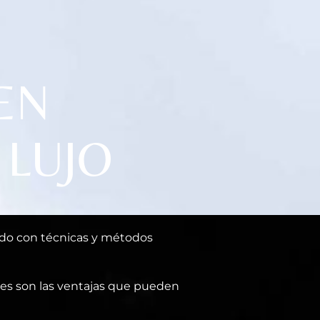
EN
 LUJO
nado con técnicas y métodos
les son las ventajas que pueden