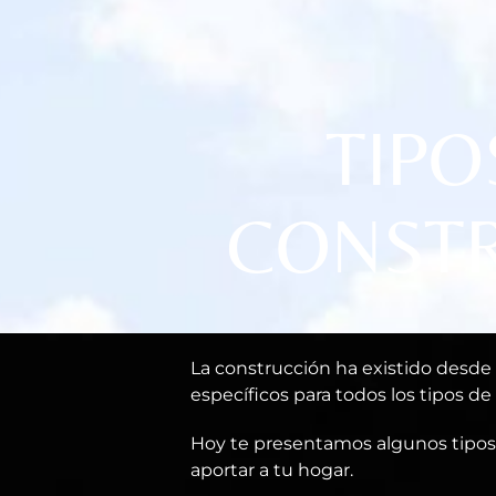
TIPO
CONSTR
La construcción ha existido desde
específicos para todos los tipos de
Hoy te presentamos algunos tipos 
aportar a tu hogar.