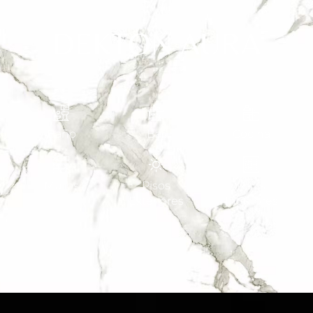
DEKTON AURA
Baño
Bar
Cocina
Muros
Pisos
Pisos
Exteriores
Interiores