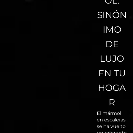
OL:
SINÓN
IMO
DE
LUJO
EN TU
HOGA
R
El mármol
en escaleras
se ha vuelto
un referente