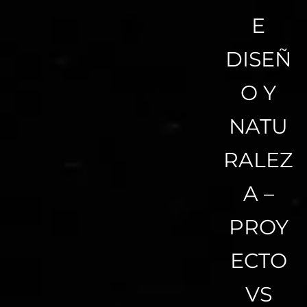
E
DISEÑ
O Y
NATU
RALEZ
A –
PROY
ECTO
VS