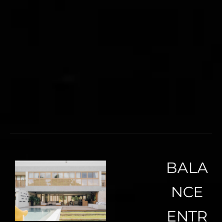
BALA
NCE
ENTR