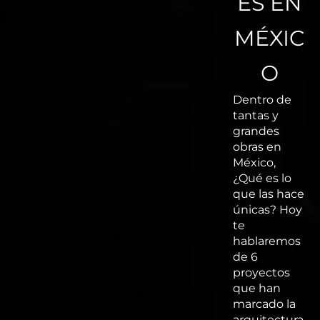
ES EN
MÉXIC
O
Dentro de
tantas y
grandes
obras en
México,
¿Qué es lo
que las hace
únicas? Hoy
te
hablaremos
de 6
proyectos
que han
marcado la
arquitectura