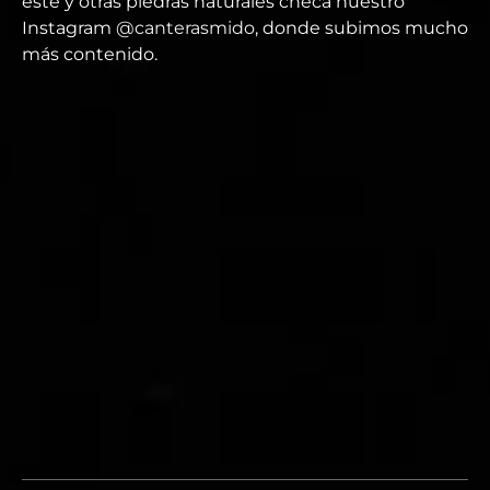
este y otras piedras naturales checa nuestro
Instagram
@canterasmido
, donde subimos mucho
más contenido.