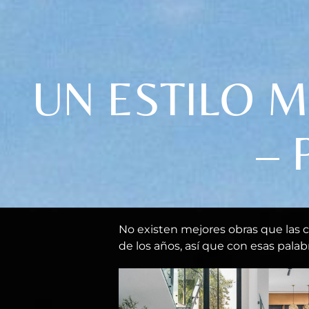
UN ESTILO 
– 
No existen mejores obras que las c
de los años, así que con esas pala